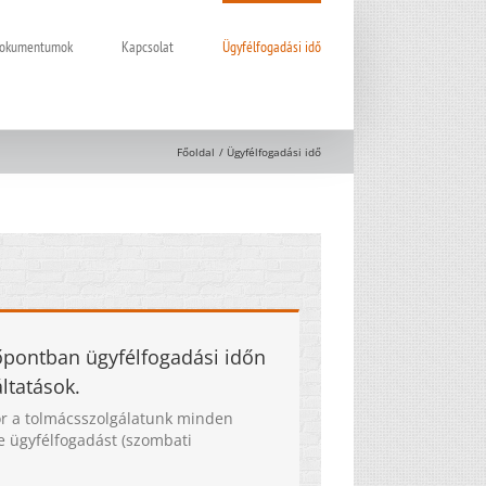
 dokumentumok
Kapcsolat
Ügyfélfogadási idő
Főoldal
Ügyfélfogadási idő
időpontban ügyfélfogadási időn
áltatások.
r a tolmácsszolgálatunk minden
ne ügyfélfogadást (szombati