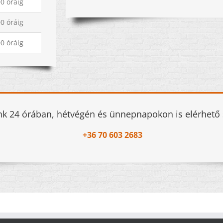
00 óráig
00 óráig
00 óráig
k 24 órában, hétvégén és ünnepnapokon is elérhető 
+36 70 603 2683