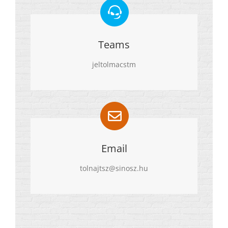
Teams
jeltolmacstm
Email
tolnajtsz@sinosz.hu