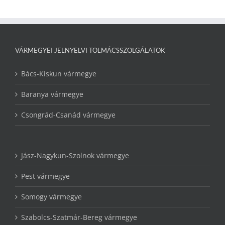
VÁRMEGYEI JELNYELVI TOLMÁCSSZOLGÁLATOK
Bács-Kiskun vármegye
Baranya vármegye
Csongrád-Csanád vármegye
Jász-Nagykun-Szolnok vármegye
Pest vármegye
Somogy vármegye
Szabolcs-Szatmár-Bereg vármegye