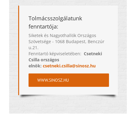
Tolmácsszolgálatunk
fenntartója:
Siketek és Nagyothallók Országos
Szövetsége - 1068 Budapest, Benczúr
u.21.
Fenntartó képviseletében:
Csetneki
Csilla országos
elnök:
csetneki.csilla@sinosz.hu
WWW.SINOSZ.HU